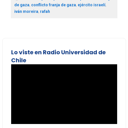
de gaza
,
conflicto franja de gaza
,
ejército israelí
,
iván moreira
,
rafah
Lo viste en Radio Universidad de
Chile