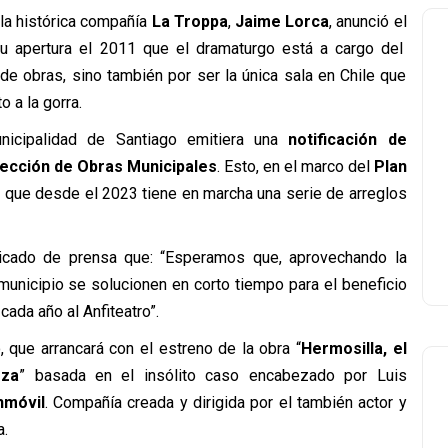
la histórica compañía
La Troppa
,
Jaime Lorca
, anunció el
u apertura el 2011 que el dramaturgo está a cargo del
de obras, sino también por ser la única sala en Chile que
 a la gorra.
nicipalidad de Santiago emitiera una
notificación de
irección de Obras Municipales
. Esto, en el marco del
Plan
s
que desde el 2023 tiene en marcha una serie de arreglos
unicado de prensa que: “Esperamos
que, aprovechando la
 municipio se solucionen en corto tiempo para el beneficio
ada año al Anfiteatro”.
 que arrancará con el estreno de la obra “
Hermosilla, el
eza
” basada en el insólito caso encabezado por Luis
nmóvil
. Compañía creada y dirigida por el también actor y
a.