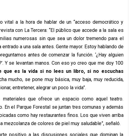
to vital a la hora de hablar de un “acceso democrático y
revista con La Tercera: “El público que accede a la sala es
milias numerosas sin que sea un dolor tremendo para el
a entrado a una sala antes. Gente mayor. Estoy hablando de
reguntamos antes de comenzar la función. ‘¿Hay alguien
o?’. Y se levantan manos. Con eso yo creo que me doy 100
te que es la vida si no lees un libro, si no escuchas
cha mucho, se pone muy básica, muy baja, muy reducida,
ar, entretener, alegrar un poco la vida”.
s materiales que ofrece un espacio como aquel teatro.
o. En el Parque Forestal se juntan tres comunas y además
picadas como hay restaurantes finos. Los que viven arriba
na mezcolanza de colores de piel muy saludable”, señaló.
orte positivo a las discusiones sociales que dominan la