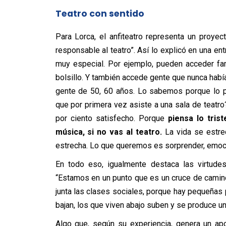
Teatro con sentido
Para Lorca, el anfiteatro representa un proyec
responsable al teatro”. Así lo explicó en una ent
muy especial. Por ejemplo, pueden acceder fa
bolsillo. Y también accede gente que nunca habí
gente de 50, 60 años. Lo sabemos porque lo p
que por primera vez asiste a una sala de teatr
por ciento satisfecho. Porque
piensa lo tris
música, si no vas al teatro.
La vida se estre
estrecha. Lo que queremos es sorprender, emocion
En todo eso, igualmente destaca las virtude
“Estamos en un punto que es un cruce de camin
junta las clases sociales, porque hay pequeñas 
bajan, los que viven abajo suben y se produce u
Algo que, según su experiencia, genera un ap