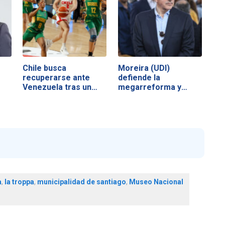
Chile busca
Moreira (UDI)
recuperarse ante
defiende la
Venezuela tras un
megarreforma y
duro…
acusa a la…
a
,
la troppa
,
municipalidad de santiago
,
Museo Nacional