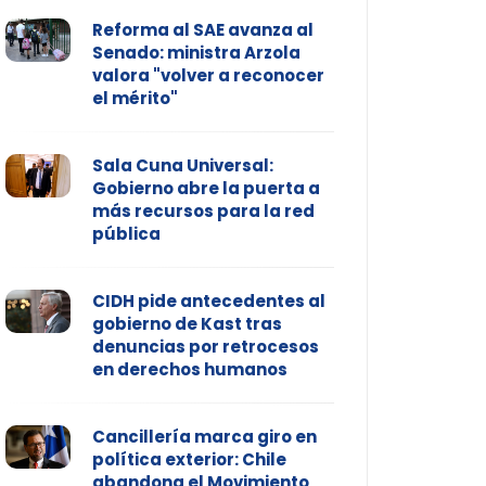
Reforma al SAE avanza al
Senado: ministra Arzola
valora "volver a reconocer
el mérito"
Sala Cuna Universal:
Gobierno abre la puerta a
más recursos para la red
pública
CIDH pide antecedentes al
gobierno de Kast tras
denuncias por retrocesos
en derechos humanos
Cancillería marca giro en
política exterior: Chile
abandona el Movimiento