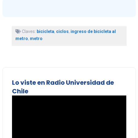
Claves:
bicicleta
,
ciclos
,
ingreso de bicicleta al
metro
,
metro
Lo viste en Radio Universidad de
Chile