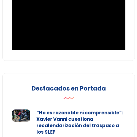
Destacados en Portada
“No es razonable ni comprensible”:
Xavier Vanni cuestiona
recalendarización del traspaso a
los SLEP