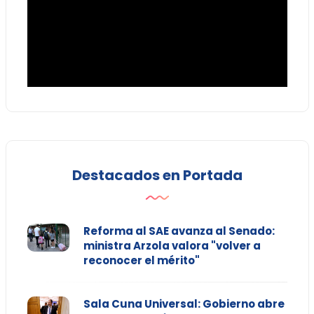
Destacados en Portada
Reforma al SAE avanza al Senado:
ministra Arzola valora "volver a
reconocer el mérito"
Sala Cuna Universal: Gobierno abre