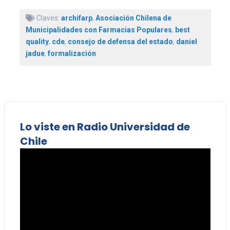
Claves:
archifarp
,
Asociación Chilena de
Municipalidades con Farmacias Populares
,
best
quality
,
cde
,
consejo de defensa del estado
,
daniel
jadue
,
formalización
Lo viste en Radio Universidad de
Chile