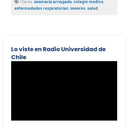
Claves:
anamaría arriagada
,
colegio medico
,
enfermedades respiratorias
,
invierno
,
salud
Lo viste en Radio Universidad de
Chile