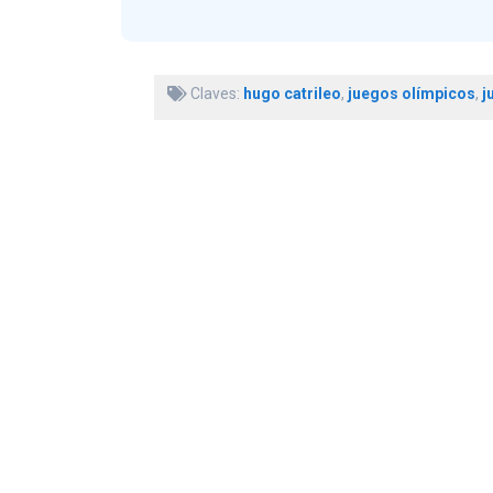
Claves:
hugo catrileo
,
juegos olímpicos
,
j