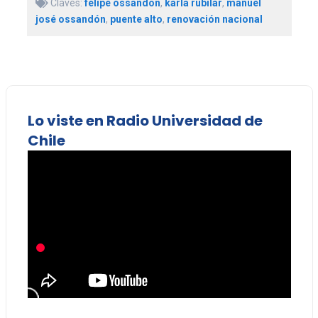
Claves:
felipe ossandón
,
karla rubilar
,
manuel
josé ossandón
,
puente alto
,
renovación nacional
Lo viste en Radio Universidad de
Chile