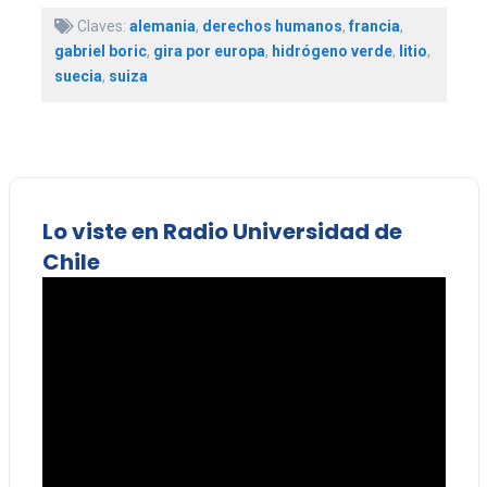
Claves:
alemania
,
derechos humanos
,
francia
,
gabriel boric
,
gira por europa
,
hidrógeno verde
,
litio
,
suecia
,
suiza
Lo viste en Radio Universidad de
Chile