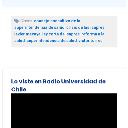
Claves:
consejo consultivo de la
superintendencia de salud
,
crisis de las isapres
,
javier macaya
,
ley corta de isapres
,
reforma a la
salud
,
superintendencia de salud
,
víctor torres
Lo viste en Radio Universidad de
Chile