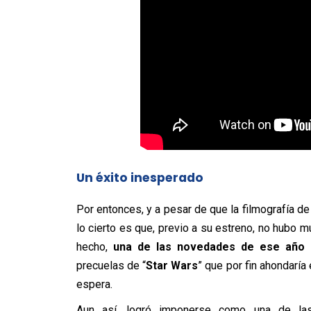
Un éxito inesperado
Por entonces, y a pesar de que la filmografía de
lo cierto es que, previo a su estreno, no hubo m
hecho,
una de las novedades de ese año 
precuelas de “
Star Wars
” que por fin ahondarí
espera.
Aun así, logró imponerse como una de las 