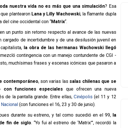
toda nuestra vida no es más que una simulación
? Esa
a que plantearon
Lana y Lilly Wachowski
, la flamante dupla
 del cine occidental con “
Matrix
“.
n un punto sin retorno respecto al avance de las nuevas
n cargado de incertidumbre y de una desilusión juvenil en
capitalista,
la obra de las hermanas Wachowski llegó
mezcló contingencia con un manejo contundente de CGI -
sto, muchísimas frases y escenas icónicas que pasaron a
ine contemporáneo
, son varias las
salas chilenas que se
o con funciones especiales
que ofrecen una nueva
s de la pantalla grande. Entre ellas,
Cinépolis
(el 11 y 12
 Nacional
(con funciones el 16, 23 y 30 de junio).
 pues durante su estreno, y tal como sucedió en el 99,
la
de fin de siglo
. “Yo fui al estreno de ‘Matrix'”, recordó la