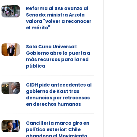
Reforma al SAE avanza al
Senado: ministra Arzola
valora "volver a reconocer
el mérito"
Sala Cuna Universal:
Gobierno abre la puerta a
más recursos para la red
pública
CIDH pide antecedentes al
gobierno de Kast tras
denuncias por retrocesos
en derechos humanos
Cancillería marca giro en
política exterior: Chile
abandona el Movimiento