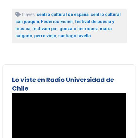
Claves:
centro cultural de españa
,
centro cultural
san joaquín
,
Federico Eisner
,
festival de poesía y
música
,
festivam pm
,
gonzalo henríquez
,
maria
salgado
,
perro viejo
,
santiago tavella
Lo viste en Radio Universidad de
Chile