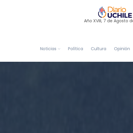
Año XVIII, 7 de
Agosto
d
Noticias
Política
Cultura
Opinión