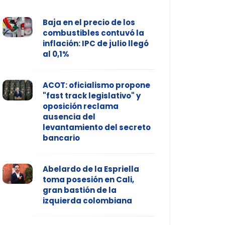
Baja en el precio de los
combustibles contuvó la
inflación: IPC de julio llegó
al 0,1%
ACOT: oficialismo propone
"fast track legislativo" y
oposición reclama
ausencia del
levantamiento del secreto
bancario
Abelardo de la Espriella
toma posesión en Cali,
gran bastión de la
izquierda colombiana