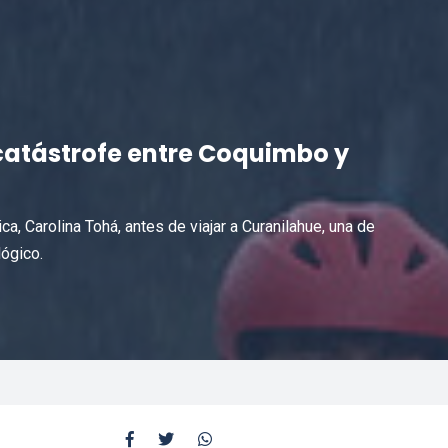
catástrofe entre Coquimbo y
ca, Carolina Tohá, antes de viajar a Curanilahue, una de
ógico.