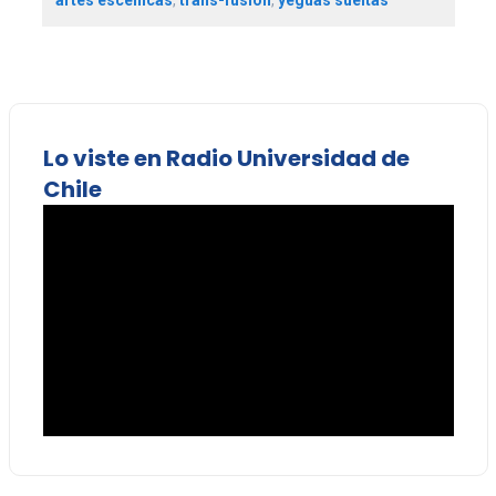
artes escénicas
,
trans-fusión
,
yeguas sueltas
Lo viste en Radio Universidad de
Chile