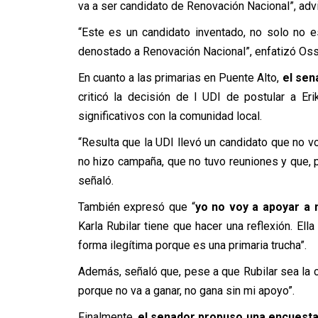
va a ser candidato de Renovación Nacional”, advir
“Este es un candidato inventado, no solo no e
denostado a Renovación Nacional”, enfatizó Os
En cuanto a las primarias en Puente Alto,
el sen
criticó la decisión de l UDI de postular a E
significativos con la comunidad local.
“Resulta que la UDI llevó un candidato que no v
no hizo campaña, que no tuvo reuniones y que, por
señaló.
También expresó que “
yo no voy a apoyar a 
Karla Rubilar tiene que hacer una reflexión. Ella
forma ilegítima porque es una primaria trucha”.
Además, señaló que, pese a que Rubilar sea la ca
porque no va a ganar, no gana sin mi apoyo”.
Finalmente,
el senador propuso una encuesta p