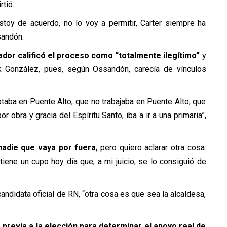
tió.
stoy de acuerdo, no lo voy a permitir, Carter siempre ha
sandón.
ador calificó el proceso como “totalmente ilegítimo”
y
rik González, pues, según Ossandón, carecía de vínculos
otaba en Puente Alto, que no trabajaba en Puente Alto, que
 obra y gracia del Espíritu Santo, iba a ir a una primaria”,
nadie que vaya por fuera
, pero quiero aclarar otra cosa:
 tiene un cupo hoy día que, a mi juicio, se lo consiguió de
ndidata oficial de RN, “otra cosa es que sea la alcaldesa,
revia a la elección para determinar el apoyo real de