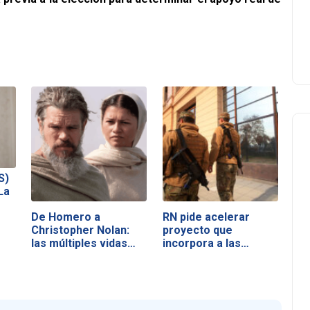
S)
La
De Homero a
RN pide acelerar
Christopher Nolan:
proyecto que
las múltiples vidas…
incorpora a las…