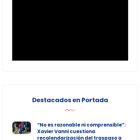
Destacados en Portada
“No es razonable ni comprensible”:
Xavier Vanni cuestiona
recalendarización del traspaso a