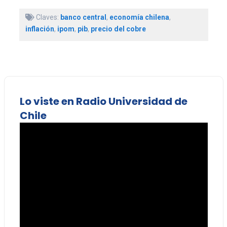
Claves:
banco central
,
economía chilena
,
inflación
,
ipom
,
pib
,
precio del cobre
Lo viste en Radio Universidad de
Chile