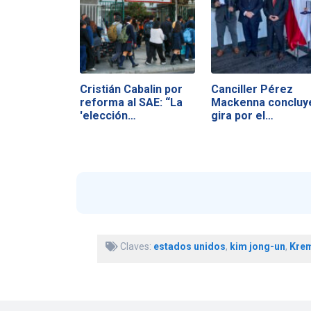
Cristián Cabalin por
Canciller Pérez
reforma al SAE: “La
Mackenna concluy
'elección…
gira por el…
Claves:
estados unidos
,
kim jong-un
,
Krem