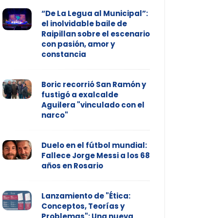
“De La Legua al Municipal”:
el inolvidable baile de
Raipillan sobre el escenario
con pasión, amor y
constancia
Boric recorrió San Ramón y
fustigó a exalcalde
Aguilera "vinculado con el
narco"
Duelo en el fútbol mundial:
Fallece Jorge Messi a los 68
años en Rosario
Lanzamiento de "Ética:
Conceptos, Teorías y
Problemas": Una nueva