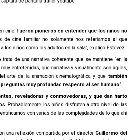
aptura de pantalla trailer youtube.
n cine. F
ueron pioneros en entender que los niños no
 de cine familiar no solamente nos referíamos al que
o a los niños como los adultos en la sala”, explicó Estévez.
e trata de una narrativa coherente que se mantiene “en la
 muy entretenidas, que narrativa y visualmente son ágiles,
del arte de la animación cinematográfica y que
también
e preguntas muy profundas respecto al ser humano
“.
entes, reveladoras y conmovedoras, y que dan harto
os
. Probablemente los niños disfruten a otro nivel de las
entificarnos con varias de las complejidades de lo que ahí
n una reflexión compartida por el director
Guillermo del