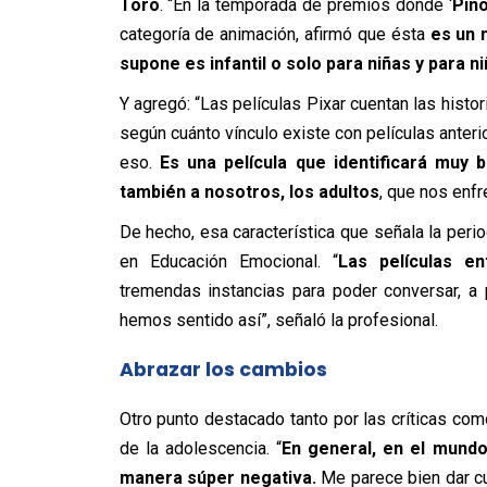
Toro
. “En la temporada de premios donde ‘
Pin
categoría de animación, afirmó que ésta
es un 
supone es infantil o solo para niñas y para n
Y agregó: “Las películas Pixar cuentan las histo
según cuánto vínculo existe con películas anteri
eso.
Es una película que identificará muy 
también a nosotros, los adultos
, que nos enfr
De hecho, esa característica que señala la peri
en Educación Emocional. “
Las películas e
tremendas instancias para poder conversar, a p
hemos sentido así”, señaló la profesional.
Abrazar los cambios
Otro punto destacado tanto por las críticas como
de la adolescencia. “
En general, en el mund
manera súper negativa.
Me parece bien dar c