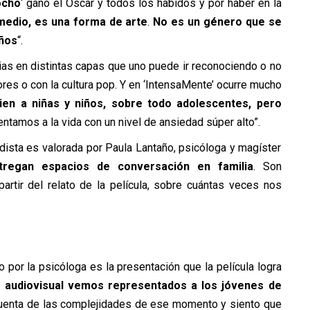
ocho
‘ ganó el Oscar y todos los habidos y por haber en la
medio, es una forma de arte
.
No es un género que se
iños
“.
rias en distintas capas que uno puede ir reconociendo o no
ores o con la cultura pop. Y en ‘IntensaMente’ ocurre mucho
bien a niñas y niños, sobre todo adolescentes, pero
entamos a la vida con un nivel de ansiedad súper alto”.
odista es valorada por Paula Lantaño, psicóloga y magíster
ntregan espacios de conversación en familia
. Son
artir del relato de la película, sobre cuántas veces nos
 por la psicóloga es la presentación que la película logra
o audiovisual vemos representados a los jóvenes de
uenta de las complejidades de ese momento y siento que