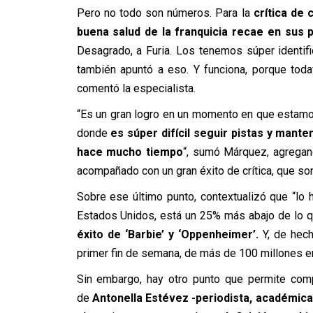
Pero no todo son números. Para la
crítica de 
buena salud de la franquicia recae en sus 
Desagrado, a Furia. Los tenemos súper identi
también apuntó a eso. Y funciona, porque tod
comentó la especialista.
“Es un gran logro en un momento en que estamo
donde
es súper difícil seguir pistas y man
hace mucho tiempo
“, sumó Márquez, agregand
acompañado con un gran éxito de crítica, que so
Sobre ese último punto, contextualizó que “lo
Estados Unidos, está un 25% más abajo de lo q
éxito de ‘Barbie’ y ‘Oppenheimer’.
Y, de hech
primer fin de semana, de más de 100 millones en
Sin embargo, hay otro punto que permite comp
de
Antonella Estévez -periodista, académic