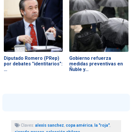
Diputado Romero (PRep)
Gobierno refuerza
por debates "identitarios":
medidas preventivas en
…
Ñuble y…
Claves:
alexis sanchez
,
copa américa
,
la "roja"
,
ricardo gareca
,
selección chilena