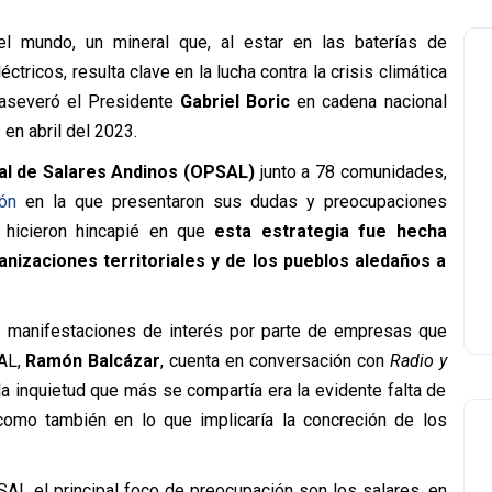
el mundo, un mineral que, al estar en las baterías de
ricos, resulta clave en la lucha contra la crisis climática
 aseveró el Presidente
Gabriel Boric
en cadena nacional
o
en abril del 2023.
al de Salares Andinos (OPSAL)
junto a 78 comunidades,
ón
en la que presentaron sus dudas y preocupaciones
e hicieron hincapié en que
esta estrategia fue hecha
ganizaciones territoriales y de los pueblos aledaños a
 manifestaciones de interés por parte de empresas que
SAL,
Ramón Balcázar
, cuenta en conversación con
Radio y
a inquietud que más se compartía era la evidente falta de
, como también en lo que implicaría la concreción de los
AL el principal foco de preocupación son los salares, en