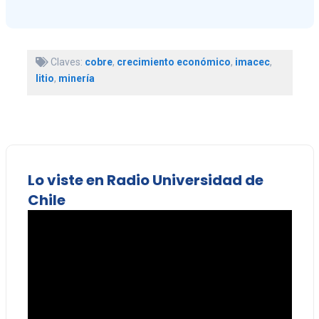
Claves:
cobre
,
crecimiento económico
,
imacec
,
litio
,
minería
Lo viste en Radio Universidad de
Chile