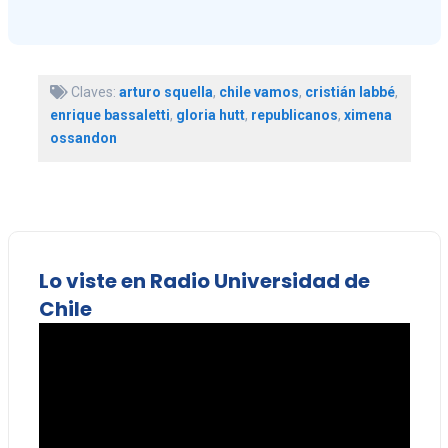
Claves:
arturo squella
,
chile vamos
,
cristián labbé
,
enrique bassaletti
,
gloria hutt
,
republicanos
,
ximena
ossandon
Lo viste en Radio Universidad de
Chile