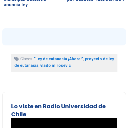
anuncia ley…
…
Claves:
"Ley de eutanasia ¡Ahora!"
,
proyecto de ley
de eutanasia
,
vlado mirosevic
Lo viste en Radio Universidad de
Chile