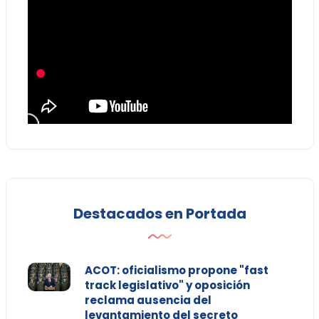
Destacados en Portada
ACOT: oficialismo propone "fast
track legislativo" y oposición
reclama ausencia del
levantamiento del secreto