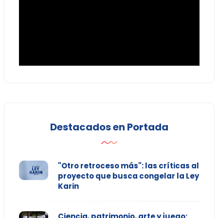
Destacados en Portada
"Otro retroceso más": las críticas al
proyecto que busca congelar la Ley
Karin
Ciencia, patrimonio, arte y juego: