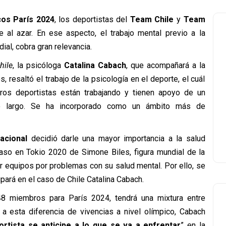
os París 2024
, los deportistas del
Team Chile
y
Team
e al azar. En ese aspecto, el trabajo mental previo a la
al, cobra gran relevancia.
hile
, la psicóloga
Catalina Cabach
, que acompañará a la
s, resaltó el trabajo de la psicología en el deporte, el cuál
ros deportistas están trabajando y tienen apoyo de un
do largo. Se ha incorporado como un ámbito más de
acional
decidió darle una mayor importancia a la salud
aso en Tokio 2020 de Simone Biles, figura mundial de la
por equipos por problemas con su salud mental. Por ello, se
upará en el caso de Chile Catalina Cabach.
48 miembros para París 2024, tendrá una mixtura entre
a esta diferencia de vivencias a nivel olímpico, Cabach
ortista se anticipe a lo que se va a enfrentar
” en la