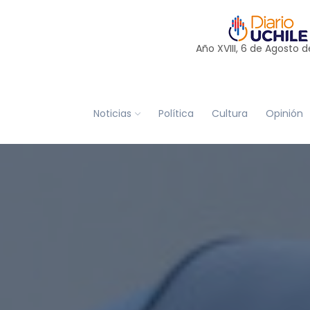
Año XVIII, 6 de
Agosto
d
Noticias
Política
Cultura
Opinión