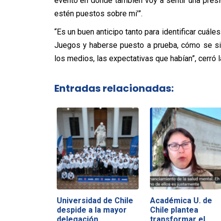
evento en donde también voy a sentir una pres
estén puestos sobre mi’”.
“Es un buen anticipo tanto para identificar cuále
Juegos y haberse puesto a prueba, cómo se sie
los medios, las expectativas que habían”, cerró l
Entradas relacionadas:
Universidad de Chile
Académica U. de
despide a la mayor
Chile plantea
delegación…
transformar el…