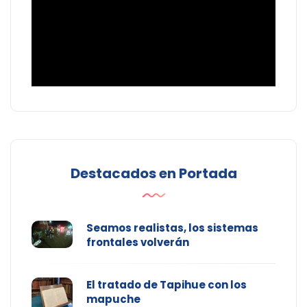
Destacados en Portada
Seamos realistas, los sistemas
frontales volverán
El tratado de Tapihue con los
mapuche