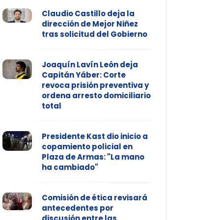
Claudio Castillo deja la
dirección de Mejor Niñez
tras solicitud del Gobierno
Joaquín Lavín León deja
Capitán Yáber: Corte
revoca prisión preventiva y
ordena arresto domiciliario
total
Presidente Kast dio inicio a
copamiento policial en
Plaza de Armas: "La mano
ha cambiado"
Comisión de ética revisará
antecedentes por
discusión entre las