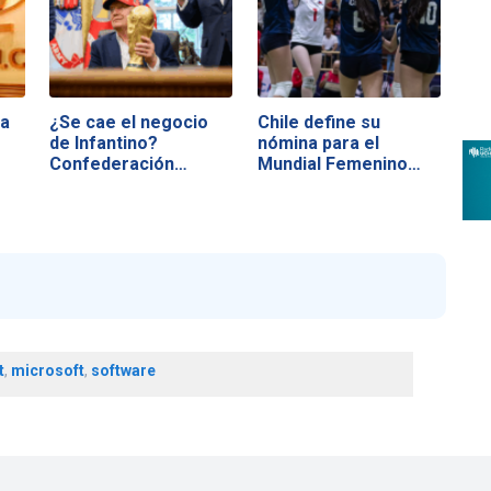
da
¿Se cae el negocio
Chile define su
de Infantino?
nómina para el
Confederación…
Mundial Femenino
U17…
t
,
microsoft
,
software