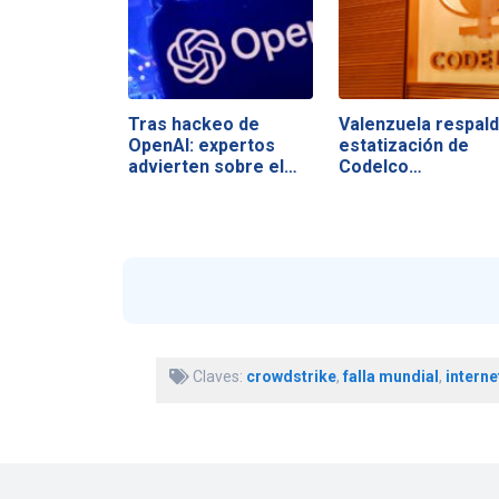
Tras hackeo de
Valenzuela respal
OpenAI: expertos
estatización de
advierten sobre el…
Codelco…
Claves:
crowdstrike
,
falla mundial
,
interne