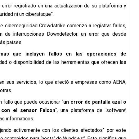
 error registrado en una actualización de su plataforma y
ridad ni un ciberataque”.
 de ciberseguridad Crowdstrike comenzó a registrar fallos,
ón de interrupciones Downdetector; un error que desde
más países.
mas que incluyen fallos en las operaciones de
dad o disponibilidad de las herramientas que ofrecen las
a en sus servicios, lo que afectó a empresas como AENA,
otras.
 fallo que puede ocasionar “
un error de pantalla azul o
 con el sensor Falcon
“, una plataforma de ‘software’
as informáticos.
ajando activamente con los clientes afectados” por este
de contenidos para ‘hosts’ de Windows”. Esto significa que