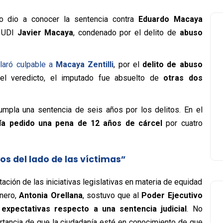
do dio a conocer la sentencia contra
Eduardo Macaya
a UDI
Javier Macaya
, condenado por el delito de
abuso
claró culpable a
Macaya Zentilli
, por el
delito de abuso
el veredicto, el imputado fue absuelto de
otras dos
umpla una sentencia de seis años por los delitos. En el
bía pedido una pena de 12 años de cárcel
por cuatro
s del lado de las víctimas”
ación de las iniciativas legislativas en materia de equidad
nero,
Antonia Orellana
, sostuvo que al
Poder Ejecutivo
xpectativas respecto a una sentencia judicial
. No
ortancia de que la ciudadanía esté en conocimiento de que