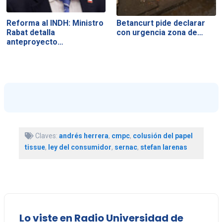
Reforma al INDH: Ministro
Betancurt pide declarar
Rabat detalla
con urgencia zona de…
anteproyecto…
Claves:
andrés herrera
,
cmpc
,
colusión del papel
tissue
,
ley del consumidor
,
sernac
,
stefan larenas
Lo viste en Radio Universidad de