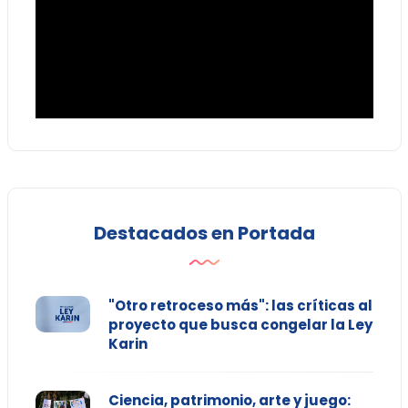
Destacados en Portada
"Otro retroceso más": las críticas al
proyecto que busca congelar la Ley
Karin
Ciencia, patrimonio, arte y juego: