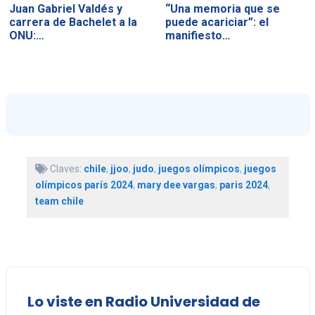
Juan Gabriel Valdés y
“Una memoria que se
carrera de Bachelet a la
puede acariciar”: el
ONU:…
manifiesto…
Claves:
chile
,
jjoo
,
judo
,
juegos olímpicos
,
juegos
olímpicos parís 2024
,
mary dee vargas
,
paris 2024
,
team chile
Lo viste en Radio Universidad de