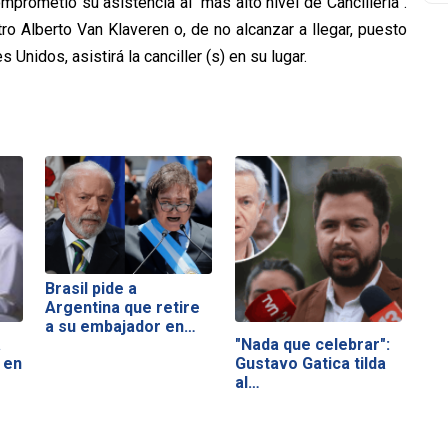
mprometió su asistencia al “más alto nivel de Cancillería”.
tro Alberto Van Klaveren o, de no alcanzar a llegar, puesto
nidos, asistirá la canciller (s) en su lugar.
Brasil pide a
Argentina que retire
a su embajador en…
a
"Nada que celebrar":
 en
Gustavo Gatica tilda
al…