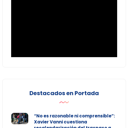
Destacados en Portada
“No es razonable ni comprensible”:
Xavier Vanni cuestiona
recalendarización del traspaso a