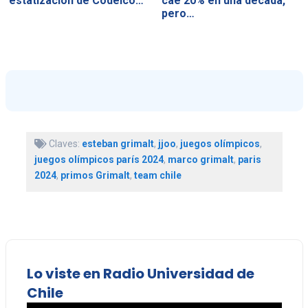
estatización de Codelco…
cae 20% en una década,
pero…
Claves:
esteban grimalt
,
jjoo
,
juegos olímpicos
,
juegos olímpicos parís 2024
,
marco grimalt
,
paris
2024
,
primos Grimalt
,
team chile
Lo viste en Radio Universidad de
Chile