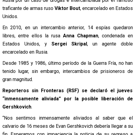
Rusia por un caso de drogas e intercambiada por el famoso
traficante de armas ruso
Viktor Bout
, encarcelado en Estados
Unidos.
En 2010, en un intercambio anterior, 14 espías quedaron
libres, entre ellos la rusa
Anna Chapman
, condenada en
Estados Unidos, y
Sergei Skripal
, un agente doble
encarcelado en Rusia.
Desde 1985 y 1986, último período de la Guerra Fría, no han
tenido lugar, sin embargo, intercambios de prisioneros de
gran magnitud.
Reporteros sin Fronteras (RSF) se declaró el jueves
“inmensamente aliviada” por la posible liberación de
Gershkovich
.
“Nos sentimos inmensamente aliviados al saber que el
calvario de 16 meses de Evan Gershkovich debería llegar a su
fin. Esperamos con impaciencia la noticia de su regreso a