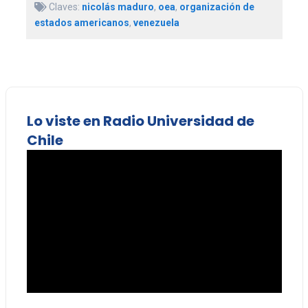
Claves:
nicolás maduro
,
oea
,
organización de
estados americanos
,
venezuela
Lo viste en Radio Universidad de
Chile