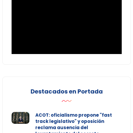
Destacados en Portada
ACOT: oficialismo propone "fast
track legislativo" y oposición
reclama ausencia del