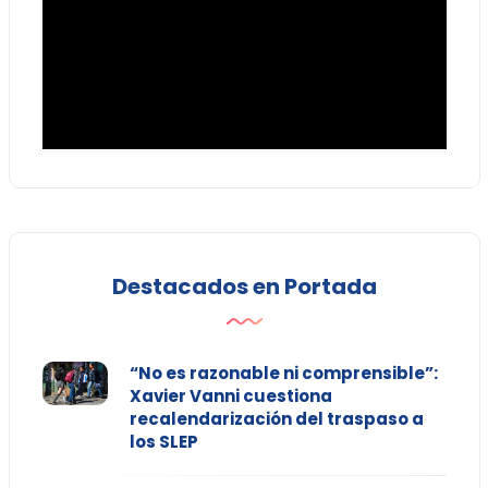
Destacados en Portada
“No es razonable ni comprensible”:
Xavier Vanni cuestiona
recalendarización del traspaso a
los SLEP