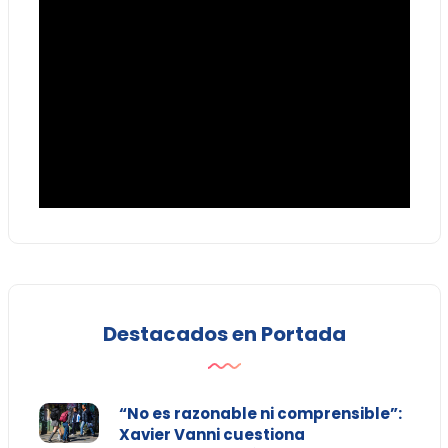
Destacados en Portada
“No es razonable ni comprensible”:
Xavier Vanni cuestiona