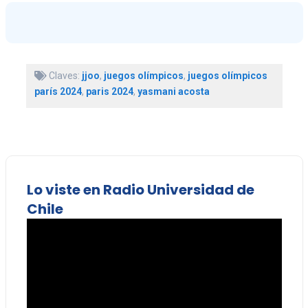
Claves:
jjoo
,
juegos olímpicos
,
juegos olímpicos
parís 2024
,
paris 2024
,
yasmani acosta
Lo viste en Radio Universidad de
Chile