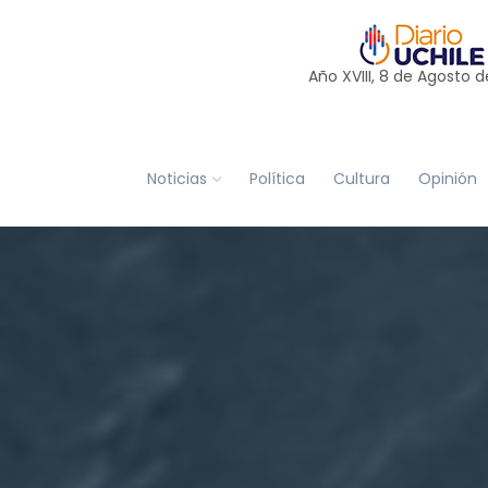
Año XVIII, 8 de
Agosto
d
Noticias
Política
Cultura
Opinión