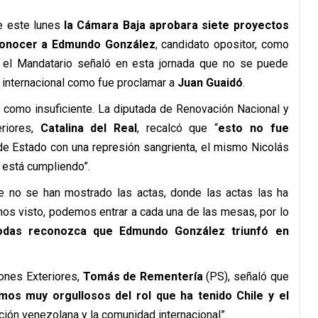
e este lunes
la Cámara Baja aprobara siete proyectos
econocer a Edmundo González
, candidato opositor, como
 el Mandatario señaló en esta jornada que no se puede
d internacional como fue proclamar a
Juan Guaidó
.
n como insuficiente. La diputada de Renovación Nacional y
riores,
Catalina del Real
, recalcó que “
esto no fue
 de Estado con una represión sangrienta, el mismo Nicolás
 está cumpliendo”.
e no se han mostrado las actas, donde las actas las ha
mos visto, podemos entrar a cada una de las mesas, por lo
todas reconozca que Edmundo González triunfó en
ones Exteriores,
Tomás de Rementería
(PS), señaló que
mos muy orgullosos del rol que ha tenido Chile y el
ición venezolana y la comunidad internacional”.