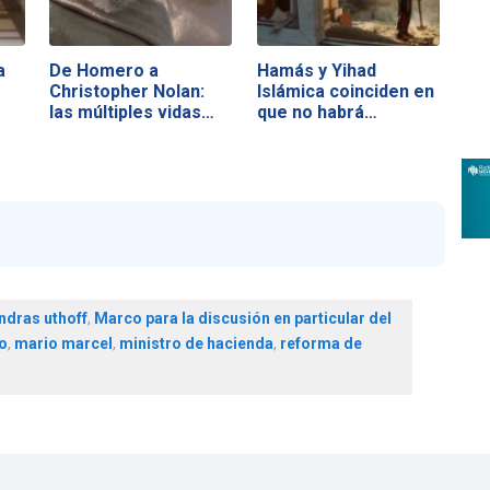
a
De Homero a
Hamás y Yihad
Christopher Nolan:
Islámica coinciden en
las múltiples vidas…
que no habrá…
ndras uthoff
,
Marco para la discusión en particular del
o
,
mario marcel
,
ministro de hacienda
,
reforma de