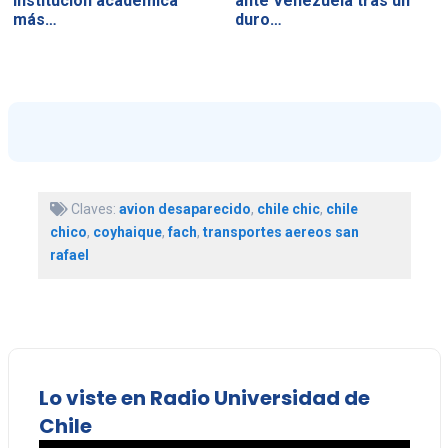
institución académica
ante Venezuela tras un
más…
duro…
Claves:
avion desaparecido
,
chile chic
,
chile
chico
,
coyhaique
,
fach
,
transportes aereos san
rafael
Lo viste en Radio Universidad de
Chile