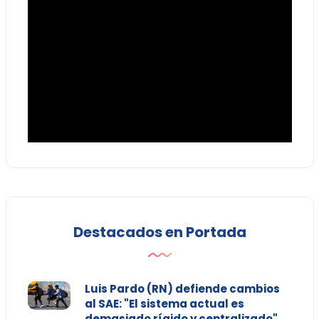
Destacados en Portada
Luis Pardo (RN) defiende cambios
al SAE: "El sistema actual es
demasiado rígido y centralizado"