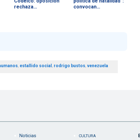
Codelco: oposición
política de natalidad”:
rechaza…
convocan…
 humanos
,
estallido social
,
rodrigo bustos
,
venezuela
Noticias
CULTURA