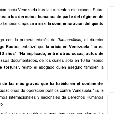
ión hacia Venezuela tras las recientes elecciones. Sobre
nes a los derechos humanos de parte del régimen de
co también empieza a mirar la
conmemoración del quinto
logo con la primera edición de
Radioanálisis
, el director
igo Bustos
, enfatizó que
la crisis en Venezuela “no es
 10 años”
. “
Ha implicado, entre otras cosas, actos de
asos documentados, de los cuales solo en 10 ha habido
e tortura
”, relató el abogado quien aseguró también la
a de las más graves que ha habido en el continente
.
usaciones de operación política contra Venezuela. “Es la
smos internacionales y nacionales de Derechos Humanos
o.
ación de los pueblos y aquí hay que ser claros. La