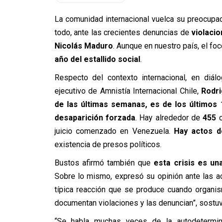
La comunidad internacional vuelca su preocupac
todo, ante las crecientes denuncias de
violacio
Nicolás Maduro
. Aunque en nuestro país, el fo
año del estallido social
.
Respecto del contexto internacional, en diá
ejecutivo de Amnistía Internacional Chile,
Rodr
de las últimas semanas, es de los últimos
desaparición forzada
. Hay alrededor de
455
c
juicio comenzado en Venezuela.
Hay actos d
existencia de presos políticos.
Bustos afirmó también que
esta crisis es un
Sobre lo mismo, expresó su opinión ante las ac
típica reacción que se produce cuando organi
documentan violaciones y las denuncian”, sostuv
“Se habla muchas veces de la autodetermin