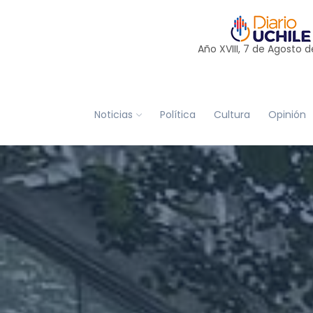
Año XVIII, 7 de
Agosto
d
Noticias
Política
Cultura
Opinión