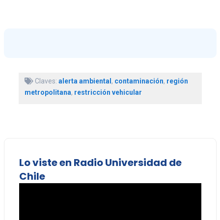
Claves:
alerta ambiental
,
contaminación
,
región
metropolitana
,
restricción vehicular
Lo viste en Radio Universidad de
Chile