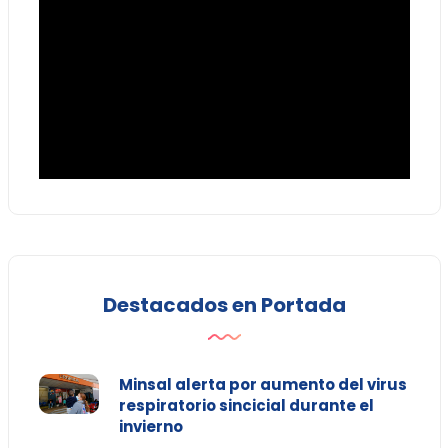
Destacados en Portada
Minsal alerta por aumento del virus
respiratorio sincicial durante el
invierno