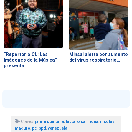
“Repertorio CL: Las
Minsal alerta por aumento
Imágenes de la Música”
del virus respiratorio…
presenta…
Claves:
jaime quintana
,
lautaro carmona
,
nicolás
maduro
,
pc
,
ppd
,
venezuela