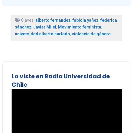
Claves:
alberto fernández
,
fabiola yañez
,
federica
sánchez
,
Javier Milei
,
Movimiento feminista
,
universidad alberto hurtado
,
violencia de género
Lo viste en Radio Universidad de
Chile