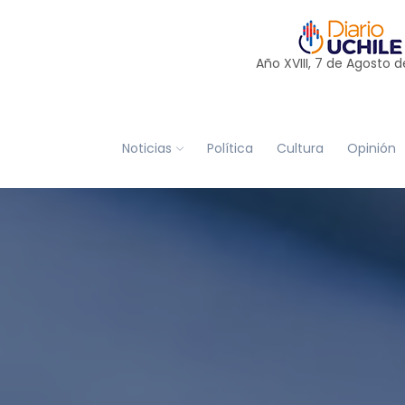
Año XVIII, 7 de
Agosto
d
Noticias
Política
Cultura
Opinión