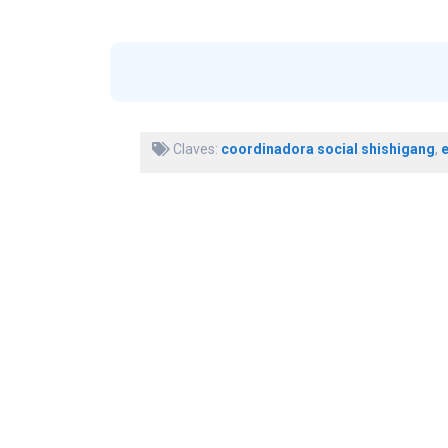
Claves:
coordinadora social shishigang
,
e